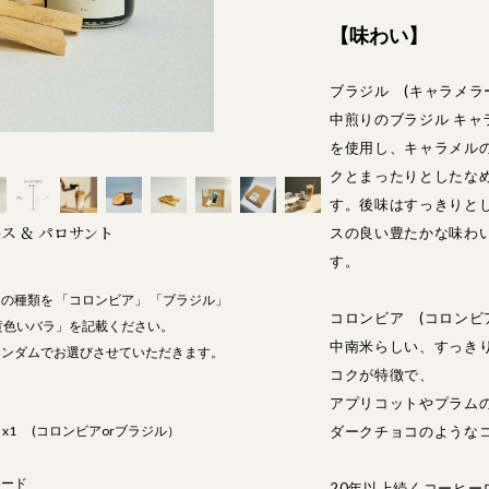
【味わい】
ブラジル (キャラメラ
中煎りのブラジル キャ
を使用し、キャラメル
クとまったりとしたな
す。後味はすっきりと
ース & パロサント
スの良い豊たかな味わ
す。
の種類を 「コロンビア」 「ブラジル」
コロンビア (コロンビ
「黄色いバラ」を記載ください。
中南米らしい、すっき
ランダムでお選びさせていただきます。
コクが特徴で、
アプリコットやプラム
ダークチョコのような
 x1 (コロンビアorブラジル）
カード
20年以上続くコーヒー