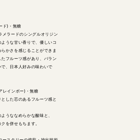
ード)・無糖
ラメラードのシングルオリジン
のような甘い香りで、優しいコ
めらかさを感じることができま
したフルーツ感があり、バラン
いで、日本人好みの味わいで
アレインボー)・無糖
りとした芯のあるフルーツ感と
のようななめらかな酸味と、
コクを併せもちます。
ロースタリーの焙煎・抽出技術