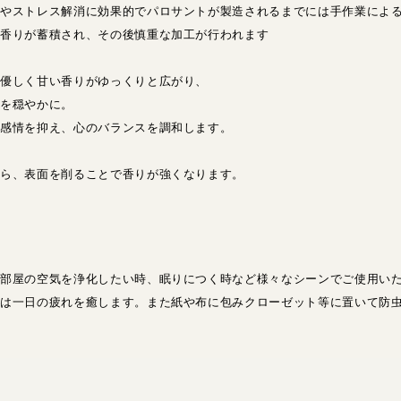
果やストレス解消に効果的でパロサントが製造されるまでには手作業によ
で香りが蓄積され、その後慎重な加工が行われます
る優しく甘い香りがゆっくりと広がり、
間を穏やかに。
た感情を抑え、心のバランスを調和します。
たら、表面を削ることで香りが強くなります。
お部屋の空気を浄化したい時、眠りにつく時など様々なシーンでご使用い
間は一日の疲れを癒します。また紙や布に包みクローゼット等に置いて防