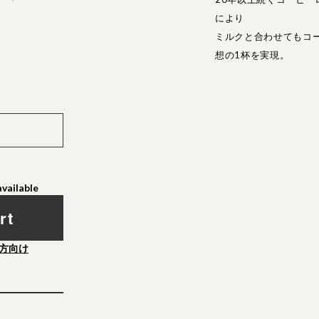
により
ミルクと合わせてもコ
想の1杯を実現。
available
rt
方向け